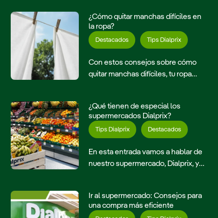
¿Cómo quitar manchas difíciles en
la ropa?
Destacados
Tips Dialprix
Con estos consejos sobre cómo
quitar manchas difíciles, tu ropa
quedará como nueva después de
cada lavado.
¿Qué tienen de especial los
supermercados Dialprix?
Tips Dialprix
Destacados
En esta entrada vamos a hablar de
nuestro supermercado, Dialprix, y
de nuestra propia marca. Vamos a
detallar qué ofrecemos y a qué se
Ir al supermercado: Consejos para
debe la enorme popularidad de la
una compra más eficiente
que disfrutamos. Todo ello lo