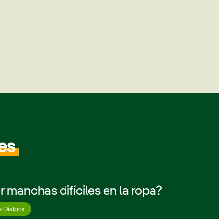
res
 manchas difíciles en la ropa?
s Dialprix