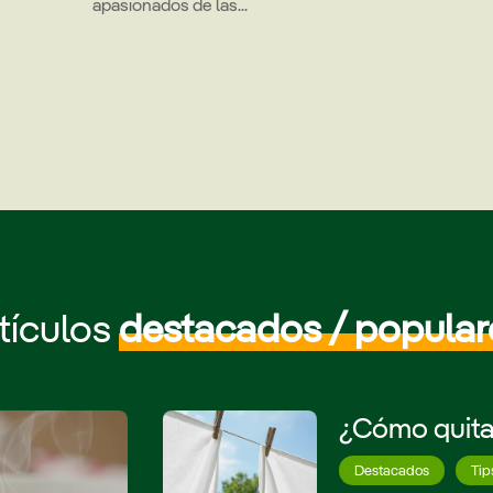
apasionados de las...
tículos
destacados / popula
¿Cómo quitar
Destacados
Tip