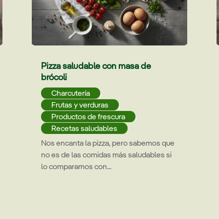
Pizza saludable con masa de
brócoli
Charcutería
,
Frutas y verduras
,
Productos de frescura
,
Recetas saludables
Nos encanta la pizza, pero sabemos que
no es de las comidas más saludables si
lo comparamos con...