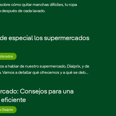
obre cómo quitar manchas difíciles, tu ropa
 después de cada lavado.
 de especial los supermercados
stacados
s a hablar de nuestro supermercado, Dialprix, y de
a. Vamos a detallar qué ofrecemos y a qué se debe
d de la que disfrutamos. Todo ello lo explicaremos
terísticas que nos distinguen de los...
ercado: Consejos para una
eficiente
s Dialprix