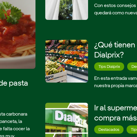
Con estos consejos s
quedará como nueva
¿Qué tienen
Dialprix?
Tips Dialprix
De
En esta entrada vamo
de pasta
nuestra propia marc
la enorme popularida
a partir de dos carac
Ir al superm
asta carbonara
compra más 
panceta, la
 falta cocer la
Destacados
Tip
 es muy