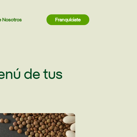
e Nosotros
Franquíciate
enú de tus