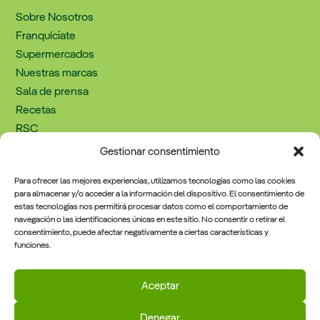
Sobre Nosotros
Franquíciate
Supermercados
Nuestras marcas
Sala de prensa
Recetas
RSC
Trabaja con nosotros
Gestionar consentimiento
Contacto
Para ofrecer las mejores experiencias, utilizamos tecnologías como las cookies
para almacenar y/o acceder a la información del dispositivo. El consentimiento de
estas tecnologías nos permitirá procesar datos como el comportamiento de
navegación o las identificaciones únicas en este sitio. No consentir o retirar el
Información Legal
consentimiento, puede afectar negativamente a ciertas características y
funciones.
Política de cookies
Aviso legal y política de privacidad
Aceptar
Denegar