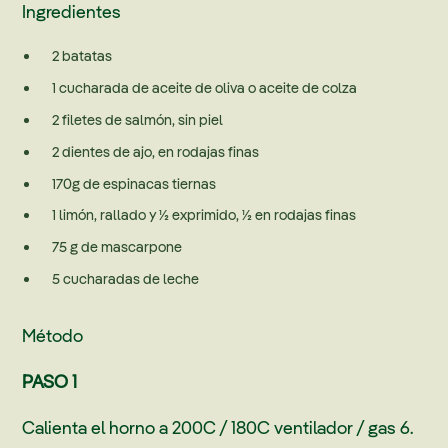
Ingredientes
2 batatas
1 cucharada de aceite de oliva o aceite de colza
2 filetes de salmón, sin piel
2 dientes de ajo, en rodajas finas
170g de espinacas tiernas
1 limón, rallado y ½ exprimido, ½ en rodajas finas
75 g de mascarpone
5 cucharadas de leche
Método
PASO 1
Calienta el horno a 200C / 180C ventilador / gas 6.