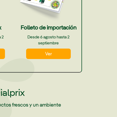
x
Folleto de importación
 2
Desde 6 agosto hasta 2
septiembre
Ver
ialprix
uctos frescos y un ambiente