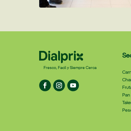
Se
Fresco, Facil y Siempre Cerca
Carn
Char
Frut
Pan 
Tak
Pes