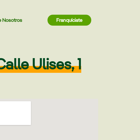
e Nosotros
Franquíciate
lle Ulises, 1