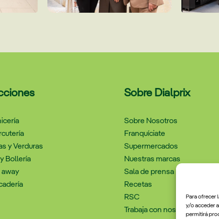
cciones
Sobre Dialprix
icería
Sobre Nosotros
cutería
Franquíciate
as y Verduras
Supermercados
y Bollería
Nuestras marcas
e away
Sala de prensa
cadería
Recetas
RSC
Para ofrecer 
y/o acceder a
Trabaja con nosotros
permitirá pro