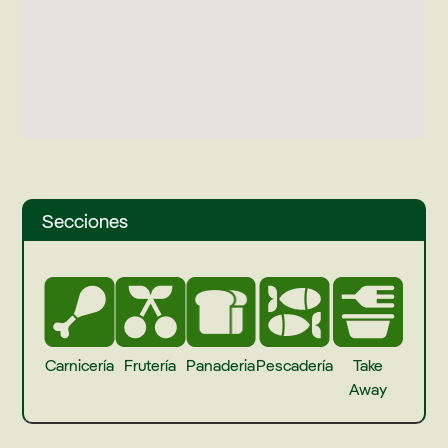
Secciones
Carnicería
Frutería
Panaderia
Pescadería
Take
Away