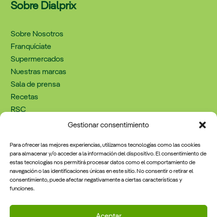
Sobre Dialprix
Sobre Nosotros
Franquíciate
Supermercados
Nuestras marcas
Sala de prensa
Recetas
RSC
Trabaja con nosotros
Gestionar consentimiento
Contacto
Para ofrecer las mejores experiencias, utilizamos tecnologías como las cookies
para almacenar y/o acceder a la información del dispositivo. El consentimiento de
estas tecnologías nos permitirá procesar datos como el comportamiento de
Información Legal
navegación o las identificaciones únicas en este sitio. No consentir o retirar el
consentimiento, puede afectar negativamente a ciertas características y
funciones.
Política de cookies
Aviso legal y política de privacidad
Aceptar