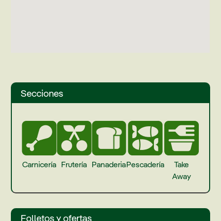
Secciones
Carnicería
Frutería
Panaderia
Pescadería
Take
Away
Folletos y ofertas