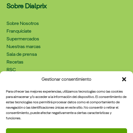
Sobre Dialprix
Sobre Nosotros
Franquíciate
Supermercados
Nuestras marcas
Sala de prensa
Recetas
RSC
Trabaja con nosotros
Gestionar consentimiento
Contacto
Para ofrecer las mejores experiencias, utilizamos tecnologías como las cookies
para almacenar y/o acceder a la información del dispositivo. El consentimiento de
estas tecnologías nos permitirá procesar datos como el comportamiento de
navegación o las identificaciones únicas en este sitio. No consentir o retirar el
Información Legal
consentimiento, puede afectar negativamente a ciertas características y
funciones.
Política de cookies