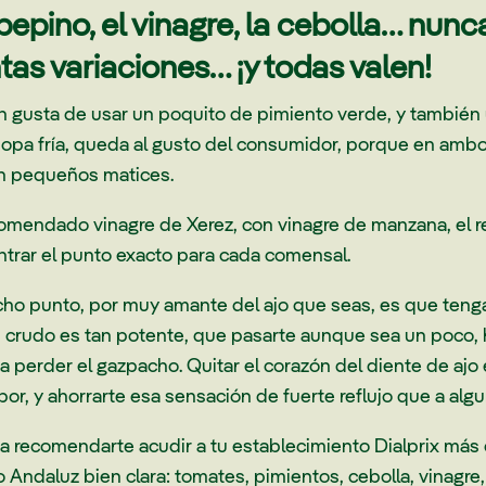
 pepino, el vinagre, la cebolla… nunc
ntas variaciones… ¡y todas valen!
en gusta de usar un poquito de pimiento verde, y también 
sopa fría, queda al gusto del consumidor, porque en ambo
 en pequeños matices.
mendado vinagre de Xerez, con vinagre de manzana, el r
ontrar el punto exacto para cada comensal.
icho punto, por muy amante del ajo que seas, es que te
n crudo es tan potente, que pasarte aunque sea un poco, 
a perder el gazpacho. Quitar el corazón del diente de ajo
bor, y ahorrarte esa sensación de fuerte reflujo que a al
 recomendarte acudir a tu establecimiento Dialprix más ce
daluz bien clara: tomates, pimientos, cebolla, vinagre, 