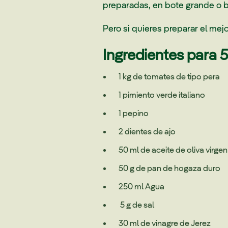
preparadas, en bote grande o bo
Pero si quieres preparar el mej
Ingredientes para 5
1 kg de tomates de tipo pera
1 pimiento verde italiano
1 pepino
2 dientes de ajo
50 ml de aceite de oliva virgen
50 g de pan de hogaza duro
250 ml Agua
5 g de sal
30 ml de vinagre de Jerez