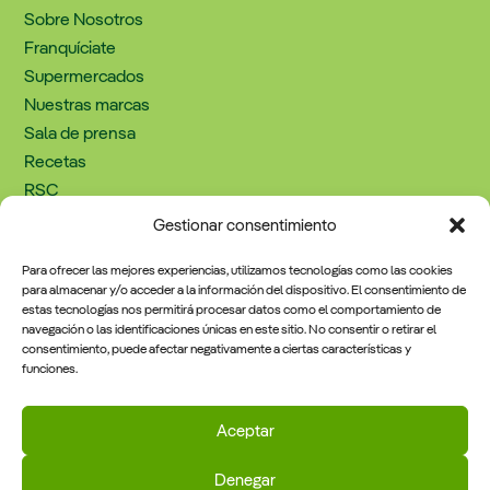
Sobre Nosotros
Franquíciate
Supermercados
Nuestras marcas
Sala de prensa
Recetas
RSC
Trabaja con nosotros
Gestionar consentimiento
Contacto
Para ofrecer las mejores experiencias, utilizamos tecnologías como las cookies
para almacenar y/o acceder a la información del dispositivo. El consentimiento de
estas tecnologías nos permitirá procesar datos como el comportamiento de
navegación o las identificaciones únicas en este sitio. No consentir o retirar el
Información Legal
consentimiento, puede afectar negativamente a ciertas características y
funciones.
Política de cookies
Aviso legal y política de privacidad
Aceptar
Denegar