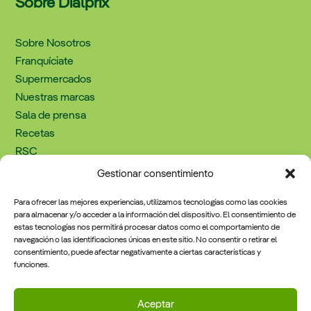
Sobre Dialprix
Sobre Nosotros
Franquíciate
Supermercados
Nuestras marcas
Sala de prensa
Recetas
RSC
Trabaja con nosotros
Gestionar consentimiento
Contacto
Para ofrecer las mejores experiencias, utilizamos tecnologías como las cookies
para almacenar y/o acceder a la información del dispositivo. El consentimiento de
estas tecnologías nos permitirá procesar datos como el comportamiento de
navegación o las identificaciones únicas en este sitio. No consentir o retirar el
Información Legal
consentimiento, puede afectar negativamente a ciertas características y
funciones.
Política de cookies
Aviso legal y política de privacidad
Aceptar