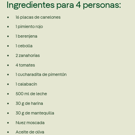
Ingredientes para 4 personas:
16 placas de canelones
1 pimiento rojo
1 berenjena
1 cebolla
2 zanahorias
4 tomates
1 cucharadita de pimentón
1 calabacín
500 ml de leche
30 g de harina
30 g de mantequilla
Nuez moscada
Aceite de oliva