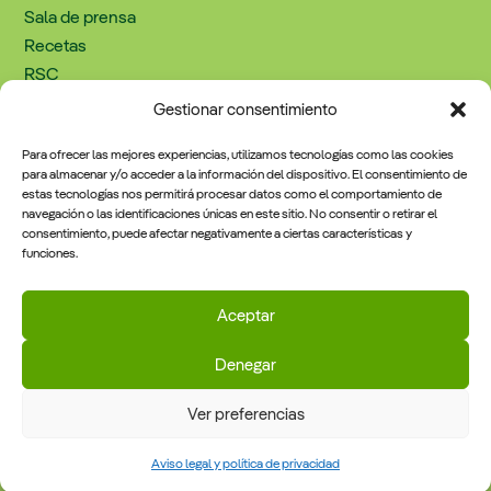
Sala de prensa
Recetas
RSC
Trabaja con nosotros
Gestionar consentimiento
Contacto
Para ofrecer las mejores experiencias, utilizamos tecnologías como las cookies
para almacenar y/o acceder a la información del dispositivo. El consentimiento de
estas tecnologías nos permitirá procesar datos como el comportamiento de
Información Legal
navegación o las identificaciones únicas en este sitio. No consentir o retirar el
consentimiento, puede afectar negativamente a ciertas características y
funciones.
Política de cookies
Aviso legal y política de privacidad
Aceptar
Denegar
Ver preferencias
2026 © Musgrave España • Todos los derechos reservados
·
Aviso legal y Política de privacidad
Política de cookies
Aviso legal y política de privacidad