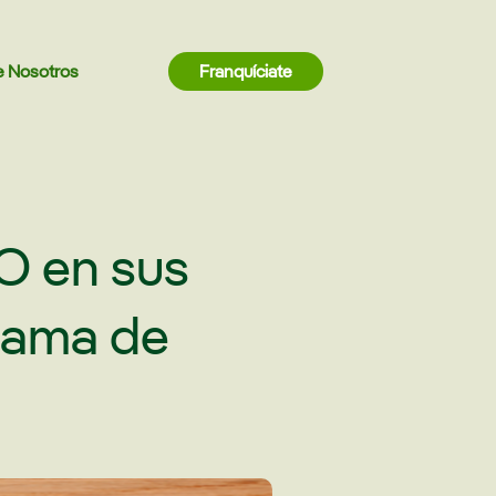
e Nosotros
Franquíciate
IO en sus
gama de
s